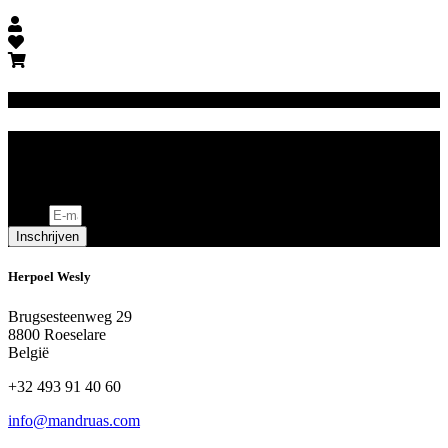
Schrijf je in voor onze nieuwsbrief
Ontvang de beste aanbiedingen en persoonlijk advies
Email
Inschrijven
Herpoel Wesly
Brugsesteenweg 29
8800 Roeselare
België
+32 493 91 40 60
info@mandruas.com